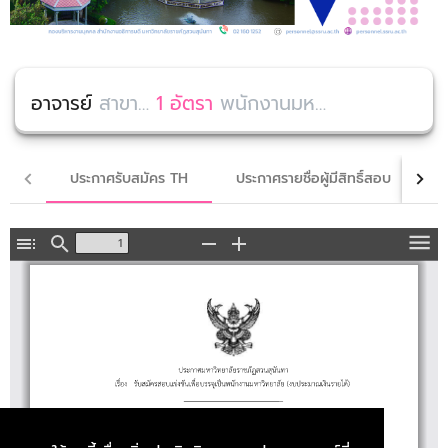
อาจารย์
สาขานวัตกรรมอาหารและเชฟมืออาชีพ
1 อัตรา
พนักงานมหาวิทยาลัย (งบประมาณเงินรายได้) คณะวิทยาศาสตร์และเทคโนโลยี
ประกาศรับสมัคร TH
ประกาศรายชื่อผู้มีสิทธิ์สอบ
ป
Toggle
Find
Zoom
Zoom
To
Sidebar
Out
In