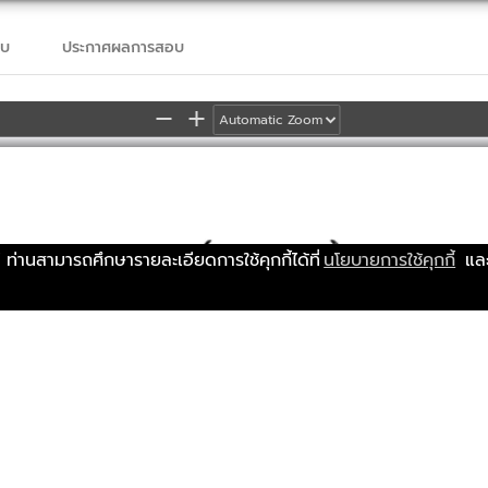
อบ
ประกาศผลการสอบ
Zoom
Zoom
Out
In
์ ท่านสามารถศึกษารายละเอียดการใช้คุกกี้ได้ที่
นโยบายการใช้คุกกี้
และ
ประกาศมหา
วิ
ทยา
ลั
ยราช
ภั
ฏสวน
สุ
นั
นทา
ั
บส
มั
ครสอบแ
ข
ง
ขั
นเ
พื่
อบรร
จุ
เ
ป
นพ
นั
กงานมหา
วิ
ทยา
ลั
ย (งบประ