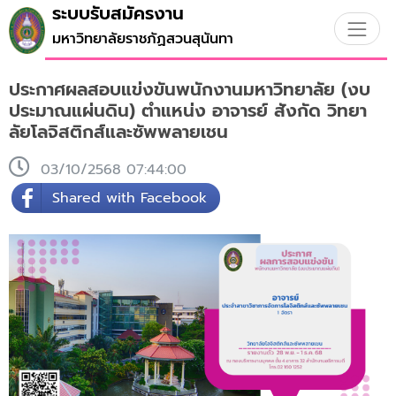
ระบบรับสมัครงาน
มหาวิทยาลัยราชภัฏสวนสุนันทา
ประกาศผลสอบแข่งขันพนักงานมหาวิทยาลัย (งบ
ประมาณแผ่นดิน) ตำแหน่ง อาจารย์ สังกัด วิทยา
ลัยโลจิสติกส์และซัพพลายเชน
03/10/2568 07:44:00
Shared with Facebook