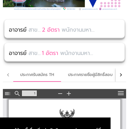
อาจารย์
สาขาธุรกิจระหว่างประเทศ
2 อัตรา
พนักงานมหาวิทยาลัย (งบประมาณเงินรายได้) คณะวิทยาการจัดการ
อาจารย์
สาขาการเงินการธนาคาร
1 อัตรา
พนักงานมหาวิทยาลัย (งบประมาณเงินรายได้) คณะวิทยาการจัดการ
ประกาศรับสมัคร TH
ประกาศรายชื่อผู้มีสิทธิ์สอบ
ป
Toggle
Find
Zoom
Zoom
To
Sidebar
Out
In
ประกาศมหา
วิ
ทยา
ลั
ยราช
ภั
ฏสวน
สุ
นั
นทา